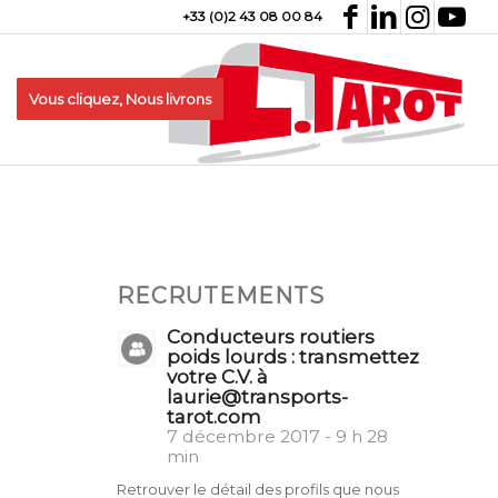
+33 (0)2 43 08 00 84
Vous cliquez, Nous livrons
RECRUTEMENTS
Conducteurs routiers
poids lourds : transmettez
votre C.V. à
laurie@transports-
tarot.com
7 décembre 2017 - 9 h 28
min
Retrouver le détail des profils que nous