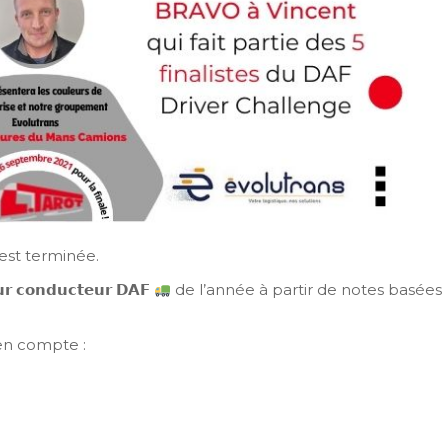
est terminée.
𝗼𝗻𝗱𝘂𝗰𝘁𝗲𝘂𝗿 𝗗𝗔𝗙
de l’année à partir de notes basées
is en compte :