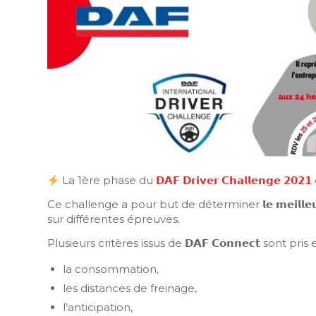
La 1ère phase du
𝗗𝗔𝗙 𝗗𝗿𝗶𝘃𝗲𝗿 𝗖𝗵𝗮𝗹𝗹𝗲𝗻𝗴𝗲 𝟮𝟬𝟮𝟭
Ce challenge a pour but de déterminer 𝗹𝗲 𝗺𝗲𝗶𝗹𝗹𝗲𝘂𝗿 
sur différentes épreuves.
Plusieurs critères issus de 𝗗𝗔𝗙 𝗖𝗼𝗻𝗻𝗲𝗰𝘁 sont pr
la consommation,
les distances de freinage,
l’anticipation,