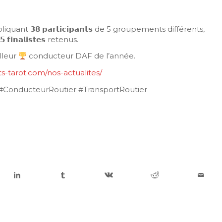
nt 𝟯𝟴 𝗽𝗮𝗿𝘁𝗶𝗰𝗶𝗽𝗮𝗻𝘁𝘀 de 5 groupements différents,
𝗻𝗮𝗹𝗶𝘀𝘁𝗲𝘀 retenus.
lleur
conducteur DAF de l’année.
s-tarot.com/nos-actualites/
#ConducteurRoutier #TransportRoutier