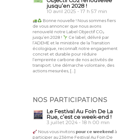
Objectif CO2 renouvelée
jusqu’en 2028 !
10 avril 2025 - 17 h 57 min
Bonne nouvelle ! Nous sommes fiers
de vous annoncer que nous avons
renouvelé notre Label Objectif CO₂
jusqu’en 2028 !
Ce label, délivré par
l’ADEME et le ministère de la Transition
écologique, reconnaît notre engagement
concret et durable pour réduire
l’empreinte carbone de nos activités de
transport. Une démarche volontaire, des
actions mesurées, […]
NOS PARTICIPATIONS
Le Festival Au Foin De La
Rue, c’est ce week-end !
3 juillet 2024 - 18 h 00 min
Nous vous invitons 𝗽𝗼𝘂𝗿 𝗰𝗲 𝘄𝗲𝗲𝗸𝗲𝗻𝗱 à
participer au 23ème Festival Au Foin De