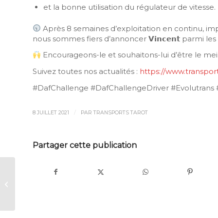
et la bonne utilisation du régulateur de vitesse.
Après 8 semaines d’exploitation en continu, impliqua
nous sommes fiers d’annoncer 𝗩𝗶𝗻𝗰𝗲𝗻𝘁 parmi les 𝟱 𝗳
Encourageons-le et souhaitons-lui d’être le mei
Suivez toutes nos actualités :
https://www.transport
#DafChallenge #DafChallengeDriver #Evolutrans 
/
8 JUILLET 2021
PAR
TRANSPORTS TAROT
Partager cette publication
Très bonnes
vacances d’été à
tous !