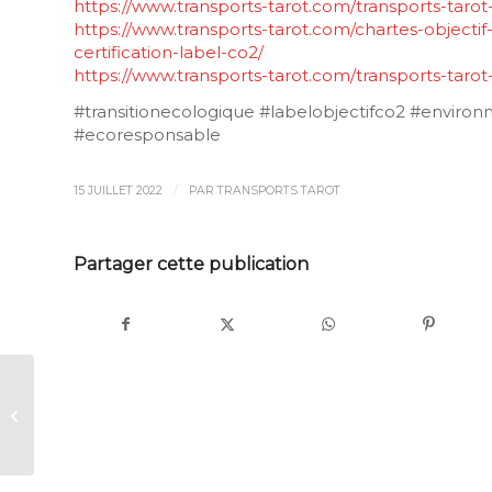
https://www.transports-tarot.com/transports-tarot-
https://www.transports-tarot.com/chartes-object
certification-label-co2/
https://www.transports-tarot.com/transports-tarot-
#transitionecologique #labelobjectifco2 #enviro
#ecoresponsable
/
15 JUILLET 2022
PAR
TRANSPORTS TAROT
Partager cette publication
Partage de notre
passion à notre
stagiaire, Guillaume,
qui rejoint nos éq...