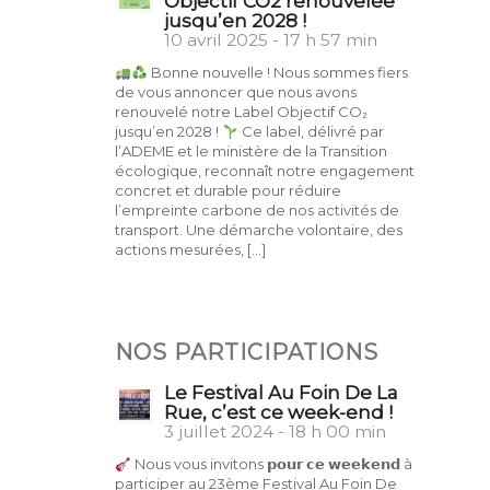
Objectif CO2 renouvelée
jusqu’en 2028 !
10 avril 2025 - 17 h 57 min
Bonne nouvelle ! Nous sommes fiers
de vous annoncer que nous avons
renouvelé notre Label Objectif CO₂
jusqu’en 2028 !
Ce label, délivré par
l’ADEME et le ministère de la Transition
écologique, reconnaît notre engagement
concret et durable pour réduire
l’empreinte carbone de nos activités de
transport. Une démarche volontaire, des
actions mesurées, […]
NOS PARTICIPATIONS
Le Festival Au Foin De La
Rue, c’est ce week-end !
3 juillet 2024 - 18 h 00 min
Nous vous invitons 𝗽𝗼𝘂𝗿 𝗰𝗲 𝘄𝗲𝗲𝗸𝗲𝗻𝗱 à
participer au 23ème Festival Au Foin De