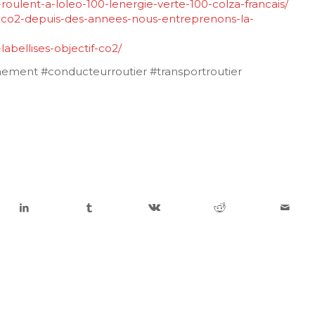
roulent-a-loleo-100-lenergie-verte-100-colza-francais/
if-co2-depuis-des-annees-nous-entreprenons-la-
labellises-objectif-co2/
nnement #conducteurroutier #transportroutier