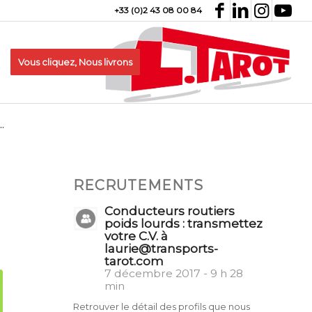
+33 (0)2 43 08 00 84
Vous cliquez, Nous livrons
.
RECRUTEMENTS
Conducteurs routiers
poids lourds : transmettez
votre C.V. à
laurie@transports-
tarot.com
7 décembre 2017 - 9 h 28
min
Retrouver le détail des profils que nous