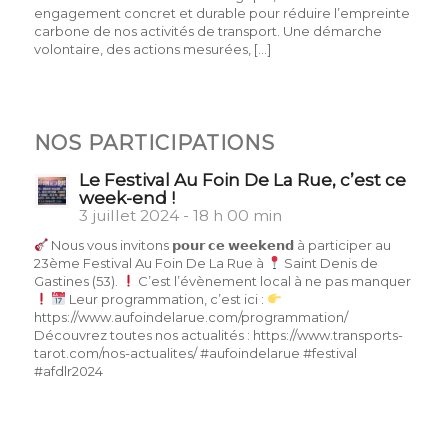
engagement concret et durable pour réduire l’empreinte
carbone de nos activités de transport. Une démarche
volontaire, des actions mesurées, […]
NOS PARTICIPATIONS
Le Festival Au Foin De La Rue, c’est ce
week-end !
3 juillet 2024 - 18 h 00 min
Nous vous invitons 𝗽𝗼𝘂𝗿 𝗰𝗲 𝘄𝗲𝗲𝗸𝗲𝗻𝗱 à participer au
23ème Festival Au Foin De La Rue à
Saint Denis de
Gastines (53).
C’est l’évènement local à ne pas manquer
Leur programmation, c’est ici :
https://www.aufoindelarue.com/programmation/
Découvrez toutes nos actualités : https://www.transports-
tarot.com/nos-actualites/ #aufoindelarue #festival
#afdlr2024