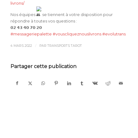
livrons/
Nos équipes
se tiennent à votre disposition pour
répondre à toutes vos questions :
𝟬𝟮 𝟰𝟯 𝟰𝟬 𝟳𝟬 𝟮𝟬
#messageriepalette
#vouscliqueznouslivrons
#evolutrans
/
4 MARS 2022
PAR
TRANSPORTS TAROT
Partager cette publication